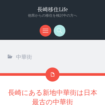
長崎移住Life
他県からの移住を検討中の方へ
メ
検
ニ
索
ュ
中華街
ー
長崎にある新地中華街は日本
最古の中華街