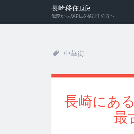
長崎移住Life
他県からの移住を検討中の方へ
メ
検
ニ
索
ュ
ー
中華街
長崎にあ
最